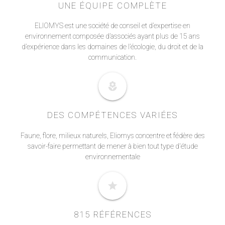
UNE ÉQUIPE COMPLÈTE
ELIOMYS est une société de conseil et d’expertise en
environnement composée d’associés ayant plus de 15 ans
d’expérience dans les domaines de l’écologie, du droit et de la
communication.
local_florist
DES COMPÉTENCES VARIÉES
Faune, flore, milieux naturels, Eliomys concentre et fédère des
savoir-faire permettant de mener à bien tout type d'étude
environnementale
star
815 RÉFÉRENCES