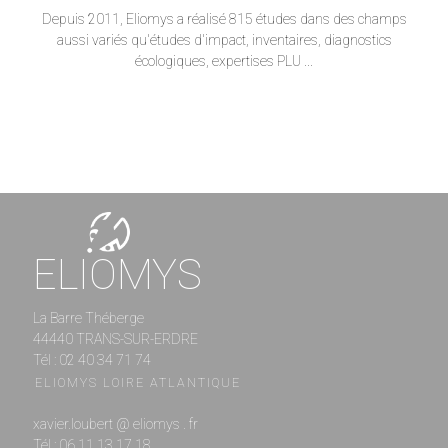
Depuis 2011, Eliomys a réalisé 815 études dans des champs
aussi variés qu'études d'impact, inventaires, diagnostics
écologiques, expertises PLU ...
ELIOMYS
La Barre Théberge
44440 TRANS-SUR-ERDRE
Tél : 02 40 34 71 74
ELIOMYS LOIRE ATLANTIQUE
xavier.loubert @ eliomys . fr
Tél : 06 11 13 17 18