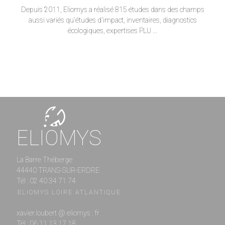
Depuis 2011, Eliomys a réalisé 815 études dans des champs
aussi variés qu'études d'impact, inventaires, diagnostics
écologiques, expertises PLU ...
ELIOMYS
La Barre Théberge
44440 TRANS-SUR-ERDRE
Tél : 02 40 34 71 74
ELIOMYS LOIRE ATLANTIQUE
xavier.loubert @ eliomys . fr
Tél : 06 11 13 17 18