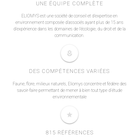
UNE ÉQUIPE COMPLÈTE
ELIOMYS est une société de conseil et d’expertise en
environnement composée d’associés ayant plus de 15 ans
d’expérience dans les domaines de l’écologie, du droit et de la
communication.
local_florist
DES COMPÉTENCES VARIÉES
Faune, flore, milieux naturels, Eliomys concentre et fédère des
savoir-faire permettant de mener à bien tout type d'étude
environnementale
star
815 RÉFÉRENCES