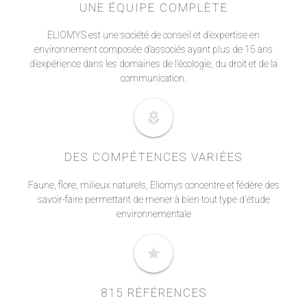
UNE ÉQUIPE COMPLÈTE
ELIOMYS est une société de conseil et d’expertise en
environnement composée d’associés ayant plus de 15 ans
d’expérience dans les domaines de l’écologie, du droit et de la
communication.
local_florist
DES COMPÉTENCES VARIÉES
Faune, flore, milieux naturels, Eliomys concentre et fédère des
savoir-faire permettant de mener à bien tout type d'étude
environnementale
star
815 RÉFÉRENCES