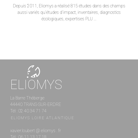
Depuis 2011, Eliomys a réalisé 815 études dans des champs
aussi variés qu'études d'impact, inventaires, diagnostics
écologiques, expertises PLU ...
ELIOMYS
La Barre Théberge
44440 TRANS-SUR-ERDRE
Tél : 02 40 34 71 74
ELIOMYS LOIRE ATLANTIQUE
xavier.loubert @ eliomys . fr
Tél : 06 11 13 17 18