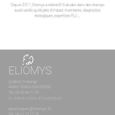
Depuis 2011, Eliomys a réalisé 815 études dans des champs
aussi variés qu'études d'impact, inventaires, diagnostics
écologiques, expertises PLU ...
ELIOMYS
La Barre Théberge
44440 TRANS-SUR-ERDRE
Tél : 02 40 34 71 74
ELIOMYS LOIRE ATLANTIQUE
xavier.loubert @ eliomys . fr
Tél : 06 11 13 17 18