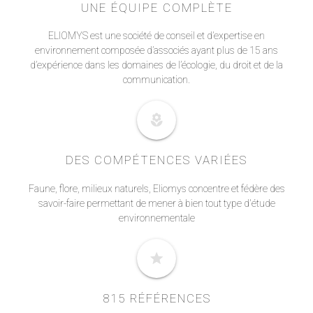
UNE ÉQUIPE COMPLÈTE
ELIOMYS est une société de conseil et d’expertise en
environnement composée d’associés ayant plus de 15 ans
d’expérience dans les domaines de l’écologie, du droit et de la
communication.
local_florist
DES COMPÉTENCES VARIÉES
Faune, flore, milieux naturels, Eliomys concentre et fédère des
savoir-faire permettant de mener à bien tout type d'étude
environnementale
star
815 RÉFÉRENCES