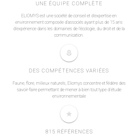
UNE ÉQUIPE COMPLÈTE
ELIOMYS est une société de conseil et d’expertise en
environnement composée d’associés ayant plus de 15 ans
d’expérience dans les domaines de l’écologie, du droit et de la
communication.
local_florist
DES COMPÉTENCES VARIÉES
Faune, flore, milieux naturels, Eliomys concentre et fédère des
savoir-faire permettant de mener à bien tout type d'étude
environnementale
star
815 RÉFÉRENCES