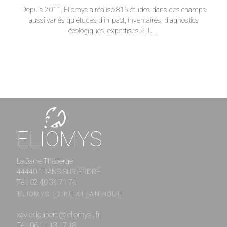
Depuis 2011, Eliomys a réalisé 815 études dans des champs
aussi variés qu'études d'impact, inventaires, diagnostics
écologiques, expertises PLU ...
ELIOMYS
La Barre Théberge
44440 TRANS-SUR-ERDRE
Tél : 02 40 34 71 74
ELIOMYS LOIRE ATLANTIQUE
xavier.loubert @ eliomys . fr
Tél : 06 11 13 17 18