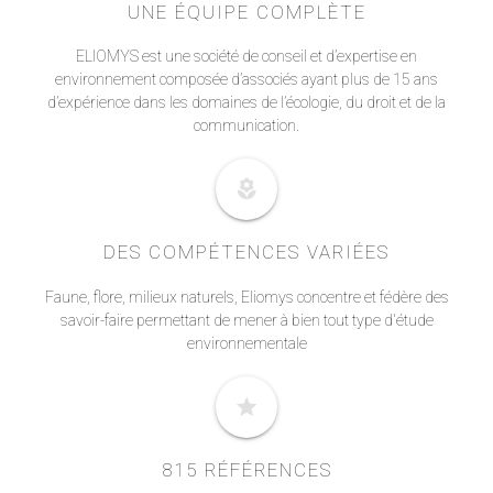
UNE ÉQUIPE COMPLÈTE
ELIOMYS est une société de conseil et d’expertise en
environnement composée d’associés ayant plus de 15 ans
d’expérience dans les domaines de l’écologie, du droit et de la
communication.
local_florist
DES COMPÉTENCES VARIÉES
Faune, flore, milieux naturels, Eliomys concentre et fédère des
savoir-faire permettant de mener à bien tout type d'étude
environnementale
star
815 RÉFÉRENCES