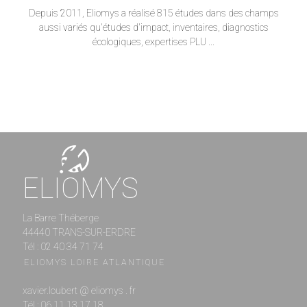
Depuis 2011, Eliomys a réalisé 815 études dans des champs
aussi variés qu'études d'impact, inventaires, diagnostics
écologiques, expertises PLU ...
ELIOMYS
La Barre Théberge
44440 TRANS-SUR-ERDRE
Tél : 02 40 34 71 74
ELIOMYS LOIRE ATLANTIQUE
xavier.loubert @ eliomys . fr
Tél : 06 11 13 17 18