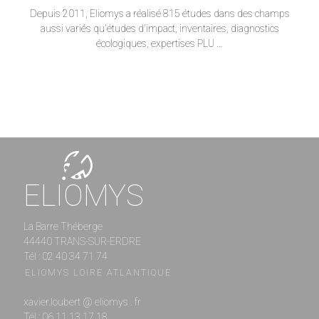
Depuis 2011, Eliomys a réalisé 815 études dans des champs
aussi variés qu'études d'impact, inventaires, diagnostics
écologiques, expertises PLU ...
ELIOMYS
La Barre Théberge
44440 TRANS-SUR-ERDRE
Tél : 02 40 34 71 74
ELIOMYS LOIRE ATLANTIQUE
xavier.loubert @ eliomys . fr
Tél : 06 11 13 17 18