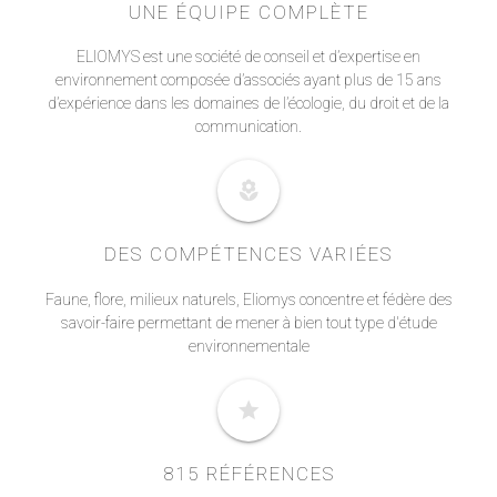
UNE ÉQUIPE COMPLÈTE
ELIOMYS est une société de conseil et d’expertise en
environnement composée d’associés ayant plus de 15 ans
d’expérience dans les domaines de l’écologie, du droit et de la
communication.
local_florist
DES COMPÉTENCES VARIÉES
Faune, flore, milieux naturels, Eliomys concentre et fédère des
savoir-faire permettant de mener à bien tout type d'étude
environnementale
star
815 RÉFÉRENCES