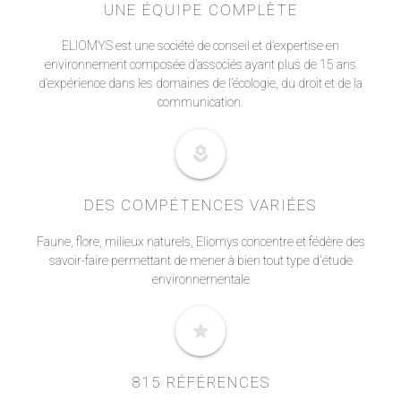
UNE ÉQUIPE COMPLÈTE
ELIOMYS est une société de conseil et d’expertise en
environnement composée d’associés ayant plus de 15 ans
d’expérience dans les domaines de l’écologie, du droit et de la
communication.
local_florist
DES COMPÉTENCES VARIÉES
Faune, flore, milieux naturels, Eliomys concentre et fédère des
savoir-faire permettant de mener à bien tout type d'étude
environnementale
star
815 RÉFÉRENCES