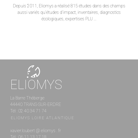
Depuis 2011, Eliomys a réalisé 815 études dans des champs
aussi variés qu'études d'impact, inventaires, diagnostics
écologiques, expertises PLU ...
ELIOMYS
La Barre Théberge
44440 TRANS-SUR-ERDRE
Tél : 02 40 34 71 74
ELIOMYS LOIRE ATLANTIQUE
xavier.loubert @ eliomys . fr
Tél : 06 11 13 17 18