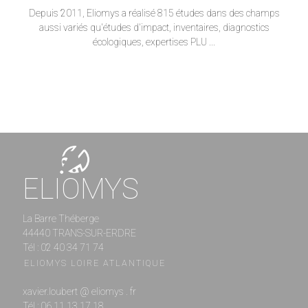
Depuis 2011, Eliomys a réalisé 815 études dans des champs
aussi variés qu'études d'impact, inventaires, diagnostics
écologiques, expertises PLU ...
ELIOMYS
La Barre Théberge
44440 TRANS-SUR-ERDRE
Tél : 02 40 34 71 74
ELIOMYS LOIRE ATLANTIQUE
xavier.loubert @ eliomys . fr
Tél : 06 11 13 17 18