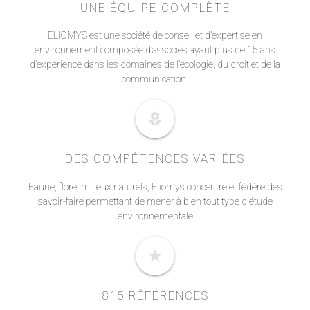
UNE ÉQUIPE COMPLÈTE
ELIOMYS est une société de conseil et d’expertise en
environnement composée d’associés ayant plus de 15 ans
d’expérience dans les domaines de l’écologie, du droit et de la
communication.
local_florist
DES COMPÉTENCES VARIÉES
Faune, flore, milieux naturels, Eliomys concentre et fédère des
savoir-faire permettant de mener à bien tout type d'étude
environnementale
star
815 RÉFÉRENCES