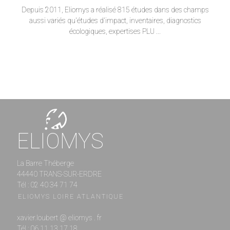
Depuis 2011, Eliomys a réalisé 815 études dans des champs
aussi variés qu'études d'impact, inventaires, diagnostics
écologiques, expertises PLU ...
ELIOMYS
La Barre Théberge
44440 TRANS-SUR-ERDRE
Tél : 02 40 34 71 74
ELIOMYS LOIRE ATLANTIQUE
xavier.loubert @ eliomys . fr
Tél : 06 11 13 17 18