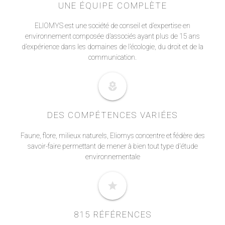
UNE ÉQUIPE COMPLÈTE
ELIOMYS est une société de conseil et d’expertise en
environnement composée d’associés ayant plus de 15 ans
d’expérience dans les domaines de l’écologie, du droit et de la
communication.
local_florist
DES COMPÉTENCES VARIÉES
Faune, flore, milieux naturels, Eliomys concentre et fédère des
savoir-faire permettant de mener à bien tout type d'étude
environnementale
star
815 RÉFÉRENCES