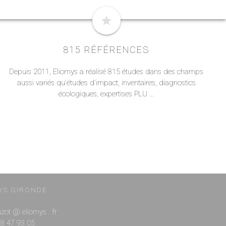
star
815 RÉFÉRENCES
Depuis 2011, Eliomys a réalisé 815 études dans des champs
aussi variés qu'études d'impact, inventaires, diagnostics
écologiques, expertises PLU ...
YS GIRONDE
ouzot @ eliomys . fr
 88 47 93 05