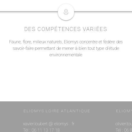
local_florist
DES COMPÉTENCES VARIÉES
Faune, flore, milieux naturels, Eliomys concentre et fédère des
savoir-faire permettant de mener à bien tout type d'étude
environnementale
ELIOMYS LOIRE ATLANTIQUE
ELIOM
xavier.loubert @ eliomys . fr
olivier.t
Tél : 06 11 13 17 18
Tél : 06