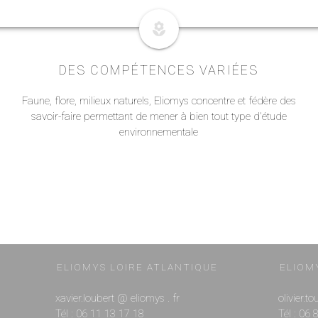
local_florist
DES COMPÉTENCES VARIÉES
Faune, flore, milieux naturels, Eliomys concentre et fédère des
savoir-faire permettant de mener à bien tout type d'étude
environnementale
ELIOMYS LOIRE ATLANTIQUE
ELIOM
xavier.loubert @ eliomys . fr
olivier.t
Tél : 06 11 13 17 18
Tél : 06