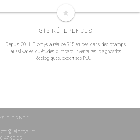
star
815 RÉFÉRENCES
Depuis 2011, Eliomys a réalisé 815 études dans des champs
aussi variés qu'études d'impact, inventaires, diagnostics
écologiques, expertises PLU ...
YS GIRONDE
ouzot @ eliomys . fr
 88 47 93 05