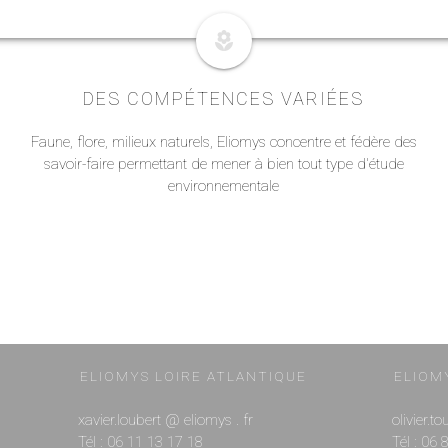
local_florist
DES COMPÉTENCES VARIÉES
Faune, flore, milieux naturels, Eliomys concentre et fédère des
savoir-faire permettant de mener à bien tout type d'étude
environnementale
ELIOMYS LOIRE ATLANTIQUE
ELIOM
xavier.loubert @ eliomys . fr
olivier.t
Tél : 06 11 13 17 18
Tél : 06