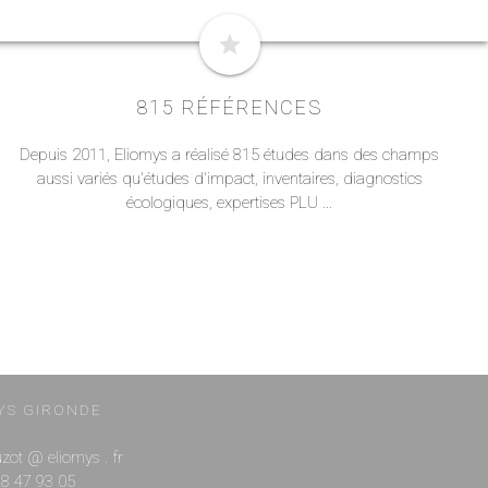
star
815 RÉFÉRENCES
Depuis 2011, Eliomys a réalisé 815 études dans des champs
aussi variés qu'études d'impact, inventaires, diagnostics
écologiques, expertises PLU ...
YS GIRONDE
ouzot @ eliomys . fr
 88 47 93 05