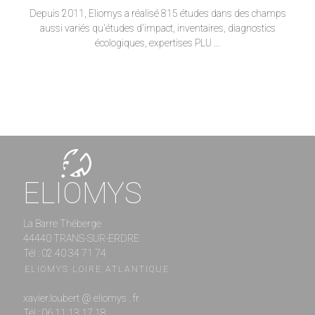
Depuis 2011, Eliomys a réalisé 815 études dans des champs
aussi variés qu'études d'impact, inventaires, diagnostics
écologiques, expertises PLU ...
ELIOMYS
La Barre Théberge
44440 TRANS-SUR-ERDRE
Tél : 02 40 34 71 74
ELIOMYS LOIRE ATLANTIQUE
xavier.loubert @ eliomys . fr
Tél : 06 11 13 17 18