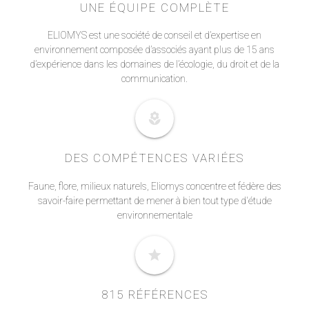
UNE ÉQUIPE COMPLÈTE
ELIOMYS est une société de conseil et d’expertise en
environnement composée d’associés ayant plus de 15 ans
d’expérience dans les domaines de l’écologie, du droit et de la
communication.
local_florist
DES COMPÉTENCES VARIÉES
Faune, flore, milieux naturels, Eliomys concentre et fédère des
savoir-faire permettant de mener à bien tout type d'étude
environnementale
star
815 RÉFÉRENCES