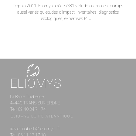
Depuis 2011, Eliomys a réalisé 815 études dans des champs
aussi variés qu'études d'impact, inventaires, diagnostics
écologiques, expertises PLU ...
ELIOMYS
La Barre Théberge
44440 TRANS-SUR-ERDRE
Tél : 02 40 34 71 74
ELIOMYS LOIRE ATLANTIQUE
xavier.loubert @ eliomys . fr
Tél : 06 11 13 17 18