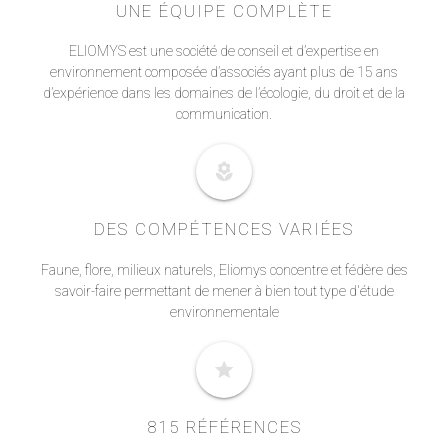
UNE ÉQUIPE COMPLÈTE
ELIOMYS est une société de conseil et d’expertise en
environnement composée d’associés ayant plus de 15 ans
d’expérience dans les domaines de l’écologie, du droit et de la
communication.
local_florist
DES COMPÉTENCES VARIÉES
Faune, flore, milieux naturels, Eliomys concentre et fédère des
savoir-faire permettant de mener à bien tout type d'étude
environnementale
star
815 RÉFÉRENCES