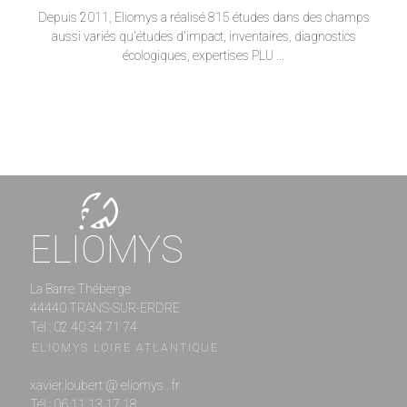
Depuis 2011, Eliomys a réalisé 815 études dans des champs
aussi variés qu'études d'impact, inventaires, diagnostics
écologiques, expertises PLU ...
ELIOMYS
La Barre Théberge
44440 TRANS-SUR-ERDRE
Tél : 02 40 34 71 74
ELIOMYS LOIRE ATLANTIQUE
xavier.loubert @ eliomys . fr
Tél : 06 11 13 17 18