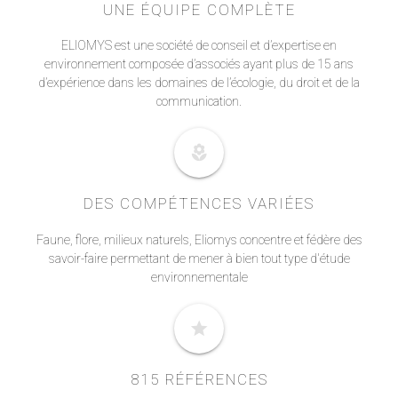
UNE ÉQUIPE COMPLÈTE
ELIOMYS est une société de conseil et d’expertise en
environnement composée d’associés ayant plus de 15 ans
d’expérience dans les domaines de l’écologie, du droit et de la
communication.
local_florist
DES COMPÉTENCES VARIÉES
Faune, flore, milieux naturels, Eliomys concentre et fédère des
savoir-faire permettant de mener à bien tout type d'étude
environnementale
star
815 RÉFÉRENCES