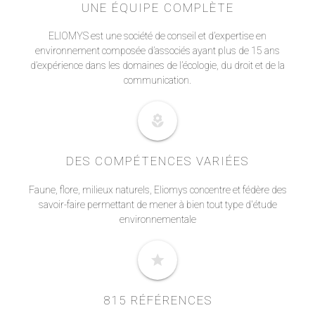
UNE ÉQUIPE COMPLÈTE
ELIOMYS est une société de conseil et d’expertise en
environnement composée d’associés ayant plus de 15 ans
d’expérience dans les domaines de l’écologie, du droit et de la
communication.
local_florist
DES COMPÉTENCES VARIÉES
Faune, flore, milieux naturels, Eliomys concentre et fédère des
savoir-faire permettant de mener à bien tout type d'étude
environnementale
star
815 RÉFÉRENCES