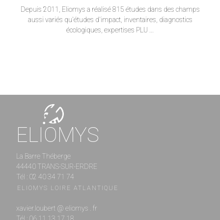
Depuis 2011, Eliomys a réalisé 815 études dans des champs
aussi variés qu'études d'impact, inventaires, diagnostics
écologiques, expertises PLU ...
ELIOMYS
La Barre Théberge
44440 TRANS-SUR-ERDRE
Tél : 02 40 34 71 74
ELIOMYS LOIRE ATLANTIQUE
xavier.loubert @ eliomys . fr
Tél : 06 11 13 17 18