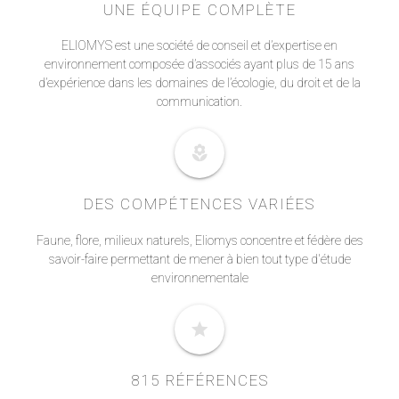
UNE ÉQUIPE COMPLÈTE
ELIOMYS est une société de conseil et d’expertise en
environnement composée d’associés ayant plus de 15 ans
d’expérience dans les domaines de l’écologie, du droit et de la
communication.
local_florist
DES COMPÉTENCES VARIÉES
Faune, flore, milieux naturels, Eliomys concentre et fédère des
savoir-faire permettant de mener à bien tout type d'étude
environnementale
star
815 RÉFÉRENCES