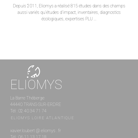
Depuis 2011, Eliomys a réalisé 815 études dans des champs
aussi variés qu'études d'impact, inventaires, diagnostics
écologiques, expertises PLU ...
ELIOMYS
La Barre Théberge
44440 TRANS-SUR-ERDRE
Tél : 02 40 34 71 74
ELIOMYS LOIRE ATLANTIQUE
xavier.loubert @ eliomys . fr
Tél : 06 11 13 17 18