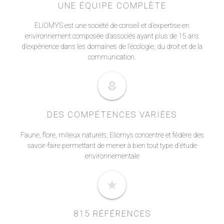
UNE ÉQUIPE COMPLÈTE
ELIOMYS est une société de conseil et d’expertise en
environnement composée d’associés ayant plus de 15 ans
d’expérience dans les domaines de l’écologie, du droit et de la
communication.
local_florist
DES COMPÉTENCES VARIÉES
Faune, flore, milieux naturels, Eliomys concentre et fédère des
savoir-faire permettant de mener à bien tout type d'étude
environnementale
star
815 RÉFÉRENCES