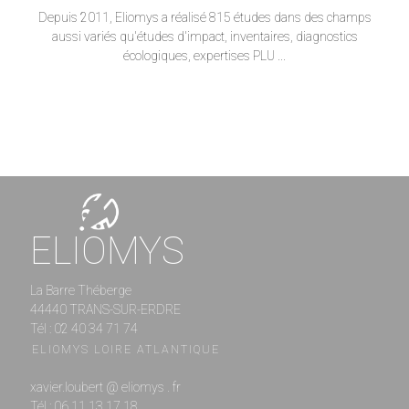
Depuis 2011, Eliomys a réalisé 815 études dans des champs
aussi variés qu'études d'impact, inventaires, diagnostics
écologiques, expertises PLU ...
ELIOMYS
La Barre Théberge
44440 TRANS-SUR-ERDRE
Tél : 02 40 34 71 74
ELIOMYS LOIRE ATLANTIQUE
xavier.loubert @ eliomys . fr
Tél : 06 11 13 17 18