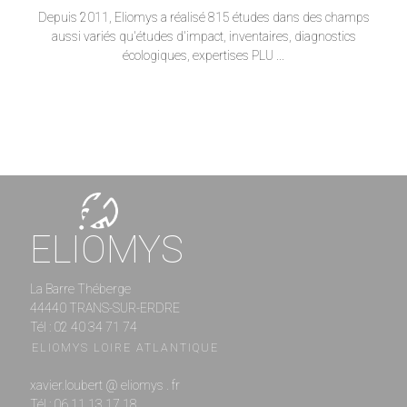
Depuis 2011, Eliomys a réalisé 815 études dans des champs
aussi variés qu'études d'impact, inventaires, diagnostics
écologiques, expertises PLU ...
ELIOMYS
La Barre Théberge
44440 TRANS-SUR-ERDRE
Tél : 02 40 34 71 74
ELIOMYS LOIRE ATLANTIQUE
xavier.loubert @ eliomys . fr
Tél : 06 11 13 17 18