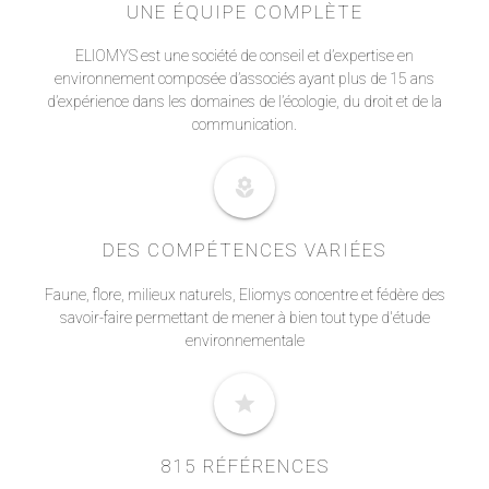
UNE ÉQUIPE COMPLÈTE
ELIOMYS est une société de conseil et d’expertise en
environnement composée d’associés ayant plus de 15 ans
d’expérience dans les domaines de l’écologie, du droit et de la
communication.
local_florist
DES COMPÉTENCES VARIÉES
Faune, flore, milieux naturels, Eliomys concentre et fédère des
savoir-faire permettant de mener à bien tout type d'étude
environnementale
star
815 RÉFÉRENCES