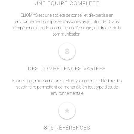
UNE ÉQUIPE COMPLÈTE
ELIOMYS est une société de conseil et d’expertise en
environnement composée d’associés ayant plus de 15 ans
d’expérience dans les domaines de l’écologie, du droit et de la
communication.
local_florist
DES COMPÉTENCES VARIÉES
Faune, flore, milieux naturels, Eliomys concentre et fédère des
savoir-faire permettant de mener à bien tout type d'étude
environnementale
star
815 RÉFÉRENCES