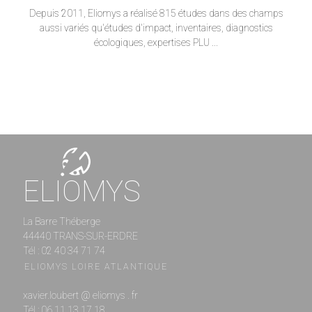
Depuis 2011, Eliomys a réalisé 815 études dans des champs
aussi variés qu'études d'impact, inventaires, diagnostics
écologiques, expertises PLU ...
ELIOMYS
La Barre Théberge
44440 TRANS-SUR-ERDRE
Tél : 02 40 34 71 74
ELIOMYS LOIRE ATLANTIQUE
xavier.loubert @ eliomys . fr
Tél : 06 11 13 17 18