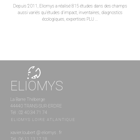
Depuis 2011, Eliomys a réalisé 815 études dans des champs
aussi variés qu'études d'impact, inventaires, diagnostics
écologiques, expertises PLU ...
ELIOMYS
La Barre Théberge
44440 TRANS-SUR-ERDRE
Tél : 02 40 34 71 74
ELIOMYS LOIRE ATLANTIQUE
xavier.loubert @ eliomys . fr
Tél : 06 11 13 17 18