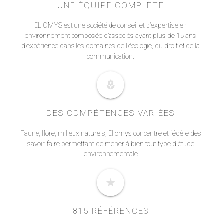
UNE ÉQUIPE COMPLÈTE
ELIOMYS est une société de conseil et d’expertise en
environnement composée d’associés ayant plus de 15 ans
d’expérience dans les domaines de l’écologie, du droit et de la
communication.
local_florist
DES COMPÉTENCES VARIÉES
Faune, flore, milieux naturels, Eliomys concentre et fédère des
savoir-faire permettant de mener à bien tout type d'étude
environnementale
star
815 RÉFÉRENCES