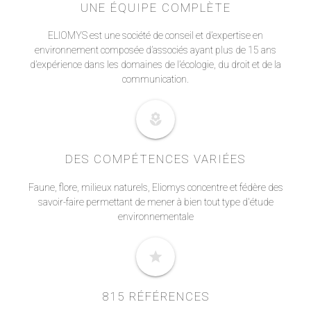
UNE ÉQUIPE COMPLÈTE
ELIOMYS est une société de conseil et d’expertise en
environnement composée d’associés ayant plus de 15 ans
d’expérience dans les domaines de l’écologie, du droit et de la
communication.
local_florist
DES COMPÉTENCES VARIÉES
Faune, flore, milieux naturels, Eliomys concentre et fédère des
savoir-faire permettant de mener à bien tout type d'étude
environnementale
star
815 RÉFÉRENCES