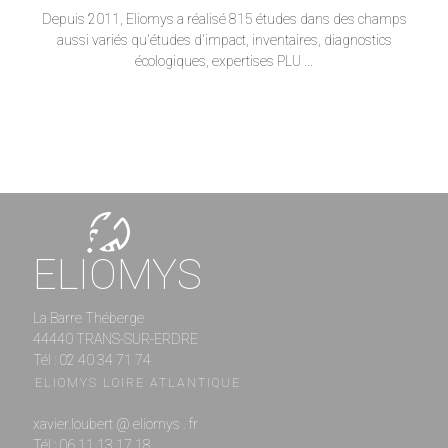
Depuis 2011, Eliomys a réalisé 815 études dans des champs
aussi variés qu'études d'impact, inventaires, diagnostics
écologiques, expertises PLU ...
ELIOMYS
La Barre Théberge
44440 TRANS-SUR-ERDRE
Tél : 02 40 34 71 74
ELIOMYS LOIRE ATLANTIQUE
xavier.loubert @ eliomys . fr
Tél : 06 11 13 17 18