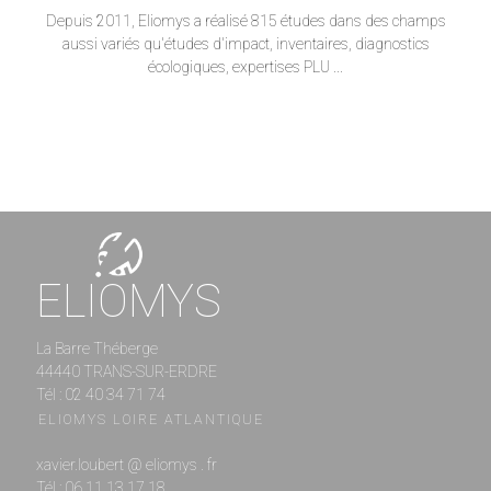
Depuis 2011, Eliomys a réalisé 815 études dans des champs
aussi variés qu'études d'impact, inventaires, diagnostics
écologiques, expertises PLU ...
ELIOMYS
La Barre Théberge
44440 TRANS-SUR-ERDRE
Tél : 02 40 34 71 74
ELIOMYS LOIRE ATLANTIQUE
xavier.loubert @ eliomys . fr
Tél : 06 11 13 17 18