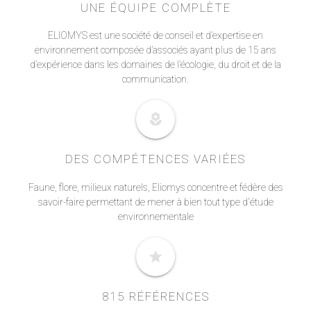
UNE ÉQUIPE COMPLÈTE
ELIOMYS est une société de conseil et d’expertise en
environnement composée d’associés ayant plus de 15 ans
d’expérience dans les domaines de l’écologie, du droit et de la
communication.
local_florist
DES COMPÉTENCES VARIÉES
Faune, flore, milieux naturels, Eliomys concentre et fédère des
savoir-faire permettant de mener à bien tout type d'étude
environnementale
star
815 RÉFÉRENCES