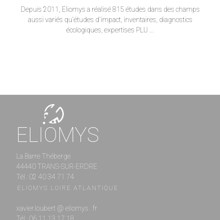
Depuis 2011, Eliomys a réalisé 815 études dans des champs
aussi variés qu'études d'impact, inventaires, diagnostics
écologiques, expertises PLU ...
ELIOMYS
La Barre Théberge
44440 TRANS-SUR-ERDRE
Tél : 02 40 34 71 74
ELIOMYS LOIRE ATLANTIQUE
xavier.loubert @ eliomys . fr
Tél : 06 11 13 17 18