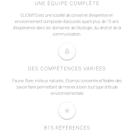
UNE ÉQUIPE COMPLÈTE
ELIOMYS est une société de conseil et d’expertise en
environnement composée d’associés ayant plus de 15 ans
d’expérience dans les domaines de l’écologie, du droit et de la
communication.
local_florist
DES COMPÉTENCES VARIÉES
Faune, flore, milieux naturels, Eliomys concentre et fédère des
savoir-faire permettant de mener à bien tout type d'étude
environnementale
star
815 RÉFÉRENCES