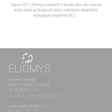
Depuis 2011, Eliomys a réalisé 815 études dans des champs
aussi variés qu'études d'impact, inventaires, diagnostics
écologiques, expertises PLU ...
ELIOMYS
La Barre Théberge
44440 TRANS-SUR-ERDRE
Tél : 02 40 34 71 74
ELIOMYS LOIRE ATLANTIQUE
xavier.loubert @ eliomys . fr
Tél : 06 11 13 17 18