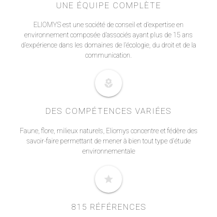
UNE ÉQUIPE COMPLÈTE
ELIOMYS est une société de conseil et d’expertise en
environnement composée d’associés ayant plus de 15 ans
d’expérience dans les domaines de l’écologie, du droit et de la
communication.
local_florist
DES COMPÉTENCES VARIÉES
Faune, flore, milieux naturels, Eliomys concentre et fédère des
savoir-faire permettant de mener à bien tout type d'étude
environnementale
star
815 RÉFÉRENCES