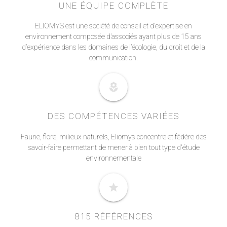
UNE ÉQUIPE COMPLÈTE
ELIOMYS est une société de conseil et d’expertise en
environnement composée d’associés ayant plus de 15 ans
d’expérience dans les domaines de l’écologie, du droit et de la
communication.
local_florist
DES COMPÉTENCES VARIÉES
Faune, flore, milieux naturels, Eliomys concentre et fédère des
savoir-faire permettant de mener à bien tout type d'étude
environnementale
star
815 RÉFÉRENCES