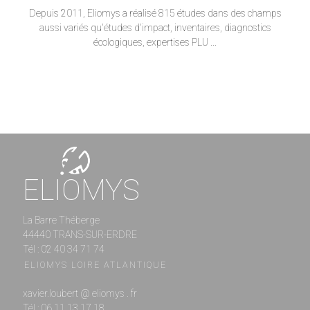
Depuis 2011, Eliomys a réalisé 815 études dans des champs
aussi variés qu'études d'impact, inventaires, diagnostics
écologiques, expertises PLU ...
ELIOMYS
La Barre Théberge
44440 TRANS-SUR-ERDRE
Tél : 02 40 34 71 74
ELIOMYS LOIRE ATLANTIQUE
xavier.loubert @ eliomys . fr
Tél : 06 11 13 17 18