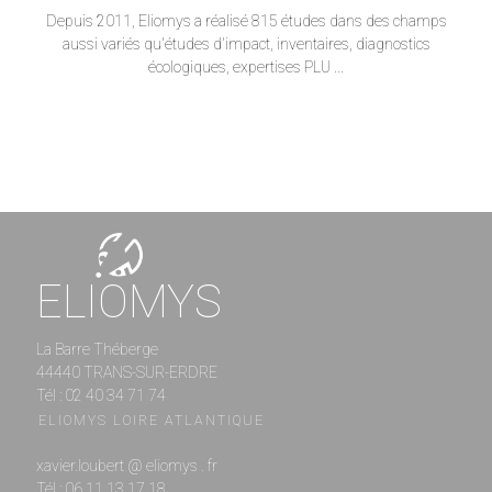
Depuis 2011, Eliomys a réalisé 815 études dans des champs
aussi variés qu'études d'impact, inventaires, diagnostics
écologiques, expertises PLU ...
ELIOMYS
La Barre Théberge
44440 TRANS-SUR-ERDRE
Tél : 02 40 34 71 74
ELIOMYS LOIRE ATLANTIQUE
xavier.loubert @ eliomys . fr
Tél : 06 11 13 17 18