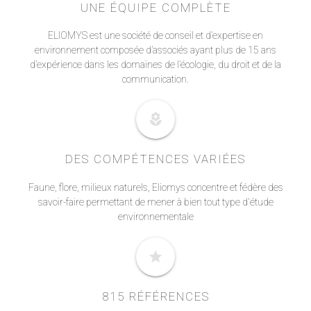
UNE ÉQUIPE COMPLÈTE
ELIOMYS est une société de conseil et d’expertise en
environnement composée d’associés ayant plus de 15 ans
d’expérience dans les domaines de l’écologie, du droit et de la
communication.
local_florist
DES COMPÉTENCES VARIÉES
Faune, flore, milieux naturels, Eliomys concentre et fédère des
savoir-faire permettant de mener à bien tout type d'étude
environnementale
star
815 RÉFÉRENCES