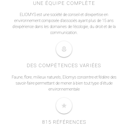
UNE ÉQUIPE COMPLÈTE
ELIOMYS est une société de conseil et d’expertise en
environnement composée d’associés ayant plus de 15 ans
d’expérience dans les domaines de l’écologie, du droit et de la
communication.
local_florist
DES COMPÉTENCES VARIÉES
Faune, flore, milieux naturels, Eliomys concentre et fédère des
savoir-faire permettant de mener à bien tout type d'étude
environnementale
star
815 RÉFÉRENCES