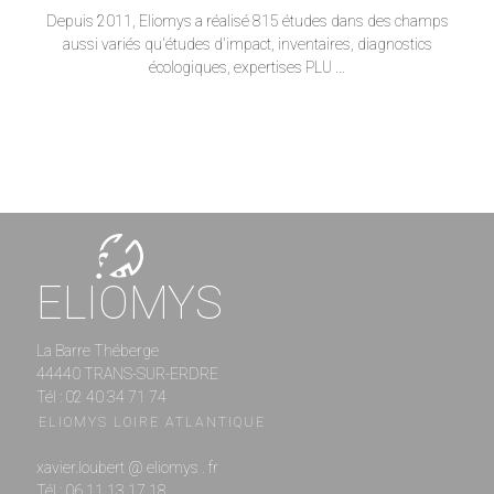
Depuis 2011, Eliomys a réalisé 815 études dans des champs
aussi variés qu'études d'impact, inventaires, diagnostics
écologiques, expertises PLU ...
ELIOMYS
La Barre Théberge
44440 TRANS-SUR-ERDRE
Tél : 02 40 34 71 74
ELIOMYS LOIRE ATLANTIQUE
xavier.loubert @ eliomys . fr
Tél : 06 11 13 17 18