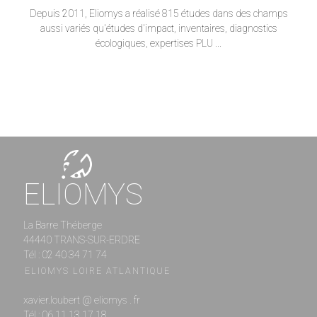
Depuis 2011, Eliomys a réalisé 815 études dans des champs
aussi variés qu'études d'impact, inventaires, diagnostics
écologiques, expertises PLU ...
ELIOMYS
La Barre Théberge
44440 TRANS-SUR-ERDRE
Tél : 02 40 34 71 74
ELIOMYS LOIRE ATLANTIQUE
xavier.loubert @ eliomys . fr
Tél : 06 11 13 17 18