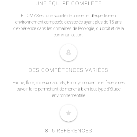
UNE ÉQUIPE COMPLÈTE
ELIOMYS est une société de conseil et d’expertise en
environnement composée d’associés ayant plus de 15 ans
d’expérience dans les domaines de l’écologie, du droit et de la
communication.
local_florist
DES COMPÉTENCES VARIÉES
Faune, flore, milieux naturels, Eliomys concentre et fédère des
savoir-faire permettant de mener à bien tout type d'étude
environnementale
star
815 RÉFÉRENCES