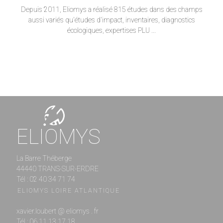
Depuis 2011, Eliomys a réalisé 815 études dans des champs
aussi variés qu'études d'impact, inventaires, diagnostics
écologiques, expertises PLU ...
ELIOMYS
La Barre Théberge
44440 TRANS-SUR-ERDRE
Tél : 02 40 34 71 74
ELIOMYS LOIRE ATLANTIQUE
xavier.loubert @ eliomys . fr
Tél : 06 11 13 17 18