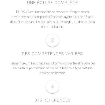
UNE ÉQUIPE COMPLÈTE
ELIOMYS est une société de conseil et d’expertise en
environnement composée d’associés ayant plus de 15 ans
d’expérience dans les domaines de l’écologie, du droit et de la
communication.
local_florist
DES COMPÉTENCES VARIÉES
Faune, flore, milieux naturels, Eliomys concentre et fédère des
savoir-faire permettant de mener à bien tout type d'étude
environnementale
star
815 RÉFÉRENCES