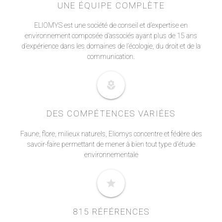
UNE ÉQUIPE COMPLÈTE
ELIOMYS est une société de conseil et d’expertise en
environnement composée d’associés ayant plus de 15 ans
d’expérience dans les domaines de l’écologie, du droit et de la
communication.
local_florist
DES COMPÉTENCES VARIÉES
Faune, flore, milieux naturels, Eliomys concentre et fédère des
savoir-faire permettant de mener à bien tout type d'étude
environnementale
star
815 RÉFÉRENCES