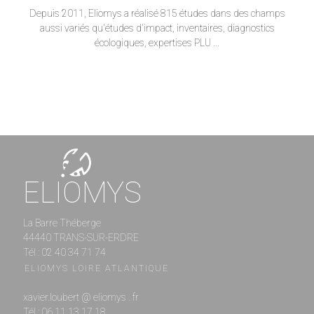
Depuis 2011, Eliomys a réalisé 815 études dans des champs
aussi variés qu'études d'impact, inventaires, diagnostics
écologiques, expertises PLU ...
ELIOMYS
La Barre Théberge
44440 TRANS-SUR-ERDRE
Tél : 02 40 34 71 74
ELIOMYS LOIRE ATLANTIQUE
xavier.loubert @ eliomys . fr
Tél : 06 11 13 17 18