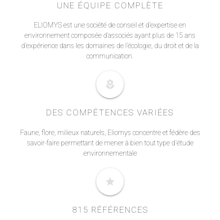
UNE ÉQUIPE COMPLÈTE
ELIOMYS est une société de conseil et d’expertise en
environnement composée d’associés ayant plus de 15 ans
d’expérience dans les domaines de l’écologie, du droit et de la
communication.
local_florist
DES COMPÉTENCES VARIÉES
Faune, flore, milieux naturels, Eliomys concentre et fédère des
savoir-faire permettant de mener à bien tout type d'étude
environnementale
star
815 RÉFÉRENCES