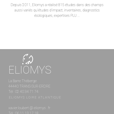
Depuis 2011, Eliomys a réalisé 815 études dans des champs
aussi variés qu'études d'impact, inventaires, diagnostics
écologiques, expertises PLU ...
ELIOMYS
La Barre Théberge
44440 TRANS-SUR-ERDRE
Tél : 02 40 34 71 74
ELIOMYS LOIRE ATLANTIQUE
xavier.loubert @ eliomys . fr
Tél : 06 11 13 17 18