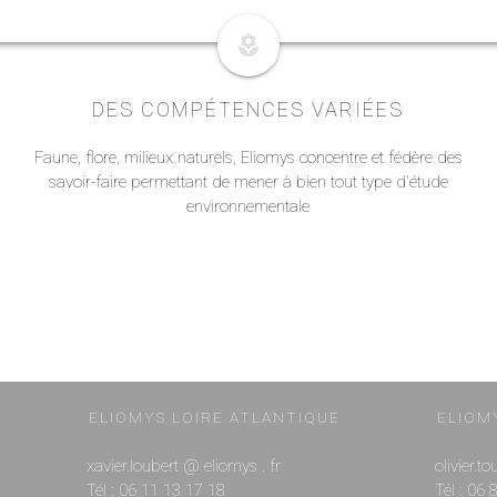
local_florist
DES COMPÉTENCES VARIÉES
Faune, flore, milieux naturels, Eliomys concentre et fédère des
savoir-faire permettant de mener à bien tout type d'étude
environnementale
ELIOMYS LOIRE ATLANTIQUE
ELIOM
xavier.loubert @ eliomys . fr
olivier.t
Tél : 06 11 13 17 18
Tél : 06