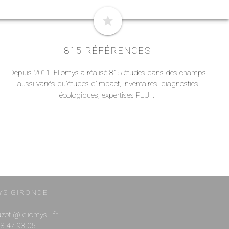
star
815 RÉFÉRENCES
Depuis 2011, Eliomys a réalisé 815 études dans des champs
aussi variés qu'études d'impact, inventaires, diagnostics
écologiques, expertises PLU ...
YS GIRONDE
ouzot @ eliomys . fr
 88 47 93 05