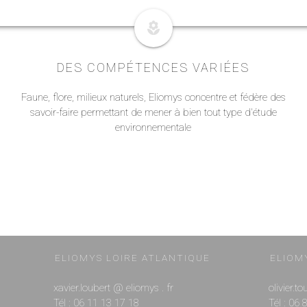
local_florist
DES COMPÉTENCES VARIÉES
Faune, flore, milieux naturels, Eliomys concentre et fédère des
savoir-faire permettant de mener à bien tout type d'étude
environnementale
ELIOMYS LOIRE ATLANTIQUE
ELIOM
xavier.loubert @ eliomys . fr
olivier.t
Tél : 06 11 13 17 18
Tél : 06