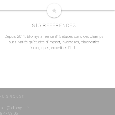
star
815 RÉFÉRENCES
Depuis 2011, Eliomys a réalisé 815 études dans des champs
aussi variés qu'études d'impact, inventaires, diagnostics
écologiques, expertises PLU ...
YS GIRONDE
ouzot @ eliomys . fr
 88 47 93 05