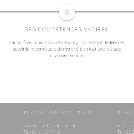
local_florist
DES COMPÉTENCES VARIÉES
Faune, flore, milieux naturels, Eliomys concentre et fédère des
savoir-faire permettant de mener à bien tout type d'étude
environnementale
ELIOMYS LOIRE ATLANTIQUE
ELIOM
xavier.loubert @ eliomys . fr
olivier.t
Tél : 06 11 13 17 18
Tél : 06