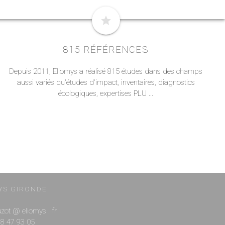
star
815 RÉFÉRENCES
Depuis 2011, Eliomys a réalisé 815 études dans des champs
aussi variés qu'études d'impact, inventaires, diagnostics
écologiques, expertises PLU ...
YS GIRONDE
ouzot @ eliomys . fr
 88 47 93 05